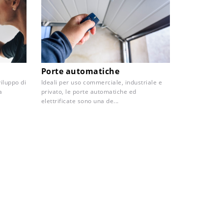
Porte automatiche
viluppo di
Ideali per uso commerciale, industriale e
a
privato, le porte automatiche ed
elettrificate sono una de...